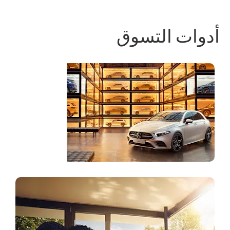
أدوات التسوق
متجر على
الانترنت