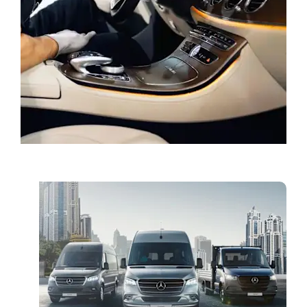
احجز خدمة
فان