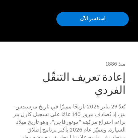
استفسر الآن
منذ 1886
إعادة تعريف التنقّل
الفردي
يُعدّ 29 يناير 2026 تاريخًا مميزًا في تاريخ مرسيدس-
بنز، إذ يُصادف مرور 140 عامًا على تسجيل كارل بنز
براءة اختراع مركبته "موتورفاجن"، وهو تاريخ ميلاد
السيارة. ويتميّز عام 2026 بأكبر برنامج إطلاق
منتجات في تاريخ علامتنا التجارية، مع وضع معايير