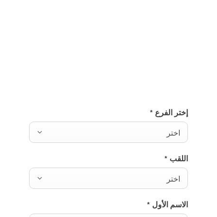
اكتشفوا طرازاتنا الجديدة
الآن
يرجى تعبئة بياناتكم أدناه وسنوافيكم بآخر التحديثات حول
أحدث طرازاتنا.
إختر الفرع
*
اختر
اللقب
*
اختر
الاسم الأول
*