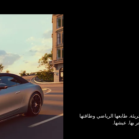
ًا مثاليًا للروح الجريئة. طابعها الرياضي وطاقتها
 بها. عيشها.