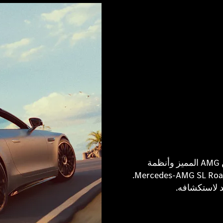
تعمل أبرز مزايا الأداء المذهلة، إلى جانب نظام الصوت من AMG المميز وأنظمة
السلامة الذكية، على تعزيز المظهر الرياضي لسيارة Mercedes-AMG SL Roadster.