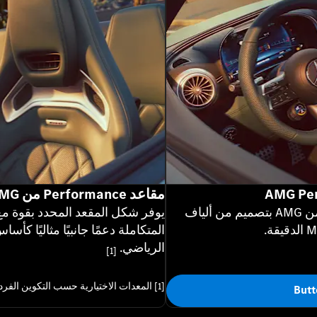
مقاعد Performance من AMG
عجلة قيادة Performance من AMG بتصميم من ألياف
يوفر شكل المقعد المحدد بقوة م
المتكاملة دعمًا جانبيًا مثاليًا كأس
الرياضي.
[1]
[1] المعدات الاختيارية حسب التكوين الفردي.
Butt