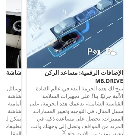
الإضافات الرقمية: مساعد الركن
شاشة MBUX Superscreen
MB.DRIVE
تتيح لك هذه الحزمة البدء في عالم القيادة
وسائل الت
ى
الآلية جزئيًا. بناءً على تجهيزات السلامة
ات
القياسية الشاملة، تدعمك هذه الحزمة، على
ن.
سبيل المثال، في التوجيه وتغيير المسارات.
شاشة العر
المميزات: تحصل على مساعدة ذكية في
يمكن للرك
المزيد من المواقف وتصل إلى وجهتك وأنت
تطبيقات الإ
[2]
تشعر بمزيد من الاسترخاء.
التنقل. لت