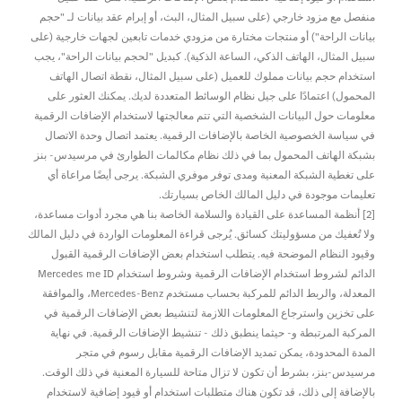
منفصل مع مزود خارجي (على سبيل المثال، البث، أو إبرام عقد بيانات لـ "حجم
بيانات الراحة") أو منتجات مختارة من مزودي خدمات تابعين لجهات خارجية (على
سبيل المثال، الهاتف الذكي، الساعة الذكية). كبديل "لحجم بيانات الراحة"، يجب
استخدام حجم بيانات مملوك للعميل (على سبيل المثال، نقطة اتصال الهاتف
المحمول) اعتمادًا على جيل نظام الوسائط المتعددة لديك. يمكنك العثور على
معلومات حول البيانات الشخصية التي تتم معالجتها لاستخدام الإضافات الرقمية
في سياسة الخصوصية الخاصة بالإضافات الرقمية. يعتمد اتصال وحدة الاتصال
بشبكة الهاتف المحمول بما في ذلك نظام مكالمات الطوارئ في مرسيدس- بنز
على تغطية الشبكة المعنية ومدى توفر موفري الشبكة. يرجى أيضًا مراعاة أي
تعليمات موجودة في دليل المالك الخاص بسيارتك.
[2] أنظمة المساعدة على القيادة والسلامة الخاصة بنا هي مجرد أدوات مساعدة،
ولا تُعفيك من مسؤوليتك كسائق. يُرجى قراءة المعلومات الواردة في دليل المالك
وقيود النظام الموضحة فيه. يتطلب استخدام بعض الإضافات الرقمية القبول
الدائم لشروط استخدام الإضافات الرقمية وشروط استخدام Mercedes me ID
المعدلة، والربط الدائم للمركبة بحساب مستخدم Mercedes-Benz، والموافقة
على تخزين واسترجاع المعلومات اللازمة لتنشيط بعض الإضافات الرقمية في
المركبة المرتبطة و- حيثما ينطبق ذلك - تنشيط الإضافات الرقمية. في نهاية
المدة المحدودة، يمكن تمديد الإضافات الرقمية مقابل رسوم في متجر
مرسيدس-بنز، بشرط أن تكون لا تزال متاحة للسيارة المعنية في ذلك الوقت.
بالإضافة إلى ذلك، قد تكون هناك متطلبات استخدام أو قيود إضافية لاستخدام