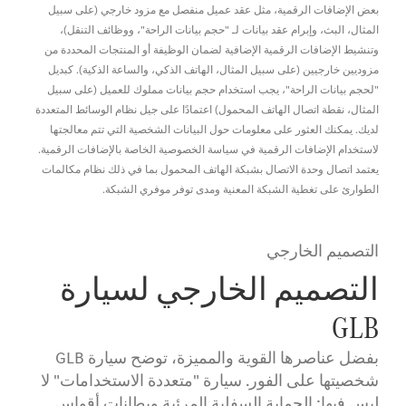
بعض الإضافات الرقمية، مثل عقد عميل منفصل مع مزود خارجي (على سبيل
المثال، البث، وإبرام عقد بيانات لـ "حجم بيانات الراحة"، ووظائف التنقل)،
وتنشيط الإضافات الرقمية الإضافية لضمان الوظيفة أو المنتجات المحددة من
مزوديين خارجيين (على سبيل المثال، الهاتف الذكي، والساعة الذكية). كبديل
"لحجم بيانات الراحة"، يجب استخدام حجم بيانات مملوك للعميل (على سبيل
المثال، نقطة اتصال الهاتف المحمول) اعتمادًا على جيل نظام الوسائط المتعددة
لديك. يمكنك العثور على معلومات حول البيانات الشخصية التي تتم معالجتها
لاستخدام الإضافات الرقمية في سياسة الخصوصية الخاصة بالإضافات الرقمية.
يعتمد اتصال وحدة الاتصال بشبكة الهاتف المحمول بما في ذلك نظام مكالمات
الطوارئ على تغطية الشبكة المعنية ومدى توفر موفري الشبكة.
التصميم الخارجي
التصميم الخارجي لسيارة
GLB
بفضل عناصرها القوية والمميزة، توضح سيارة GLB
شخصيتها على الفور. سيارة "متعددة الاستخدامات" لا
لبس فيها: الحماية السفلية المرئية وبطانات أقواس