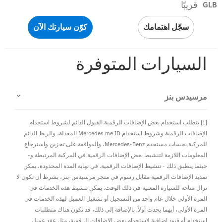
قريبًا
GLB
سجّل اهتمامك
كوّن سيارتك الآن
السيارات المتوفرة
مرسيدس بنز
[1] يتطلب استخدام بعض الإضافات الرقمية القبول الدائم لشروط استخدام
الإضافات الرقمية وشروط استخدام Mercedes me ID المعدلة، والربط الدائم
للمركبة بحساب مستخدم Mercedes-Benz، والموافقة على تخزين واسترجاع
المعلومات اللازمة لتنشيط بعض الإضافات الرقمية في المركبة المرتبطة و-
حيثما ينطبق ذلك - تنشيط الإضافات الرقمية. في نهاية المدة المحدودة، يمكن
تمديد الإضافات الرقمية مقابل رسوم في متجر مرسيدس-بنز، بشرط أن تكون لا
تزال متاحة للسيارة المعنية في ذلك الوقت. يمكن تنشيط هذه الخدمات في
المرة الأولى خلال عام واحد من التسجيل أو تشغيل العميل لهذه الخدمات في
المرة الأولى، أيهما يحدث أولاً. بالإضافة إلى ذلك، قد تكون هناك متطلبات
استخدام أو قيود إضافية لاستخدام بعض الإضافات الرقمية، مثل عقد عميل