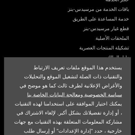
باقات الخدمة من مرسيدس-بنز
خدمة المساعدة على الطريق
قطع غيار مرسيدس-بنز
الملحقات الأصلية
تشكيلة المنتجات العصرية
دليل المالك
يستخدم هذا الموقع ملفات تعريف الارتباط
والتقنيات ذات الصلة لتشغيل الموقع والتحليلات
والأغراض الإعلانية لطرف ثالث كما هو موضح في
© شركة إبراهيم الجفالي و اخوانه للسيارات 2026. كل الحقوق
سياسة الخصوصية ومعالجة البيانات الخاصة بنا
محفوظة
يمكنك اختيار الموافقة على استخدامنا لهذه التقنيات
، أو إدارة تفضيلاتك بشكل أكبر. لإلغاء الاشتراك في
الشروط والأحكام
مشاركة المعلومات المتعلقة بهذه التقنيات مع جهات
سياسة ملفات الارتباط
خارجية ، حدد "إدارة الإعدادات" أو إرسال طلب