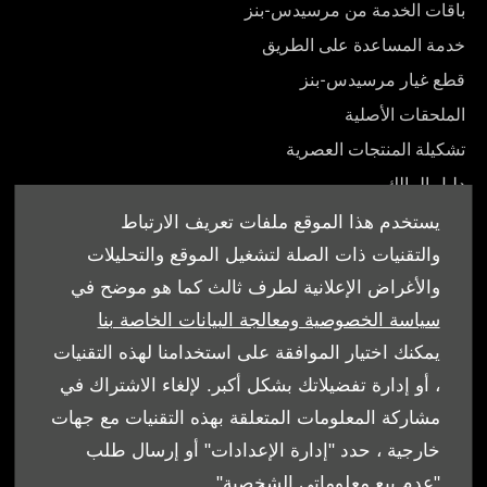
باقات الخدمة من مرسيدس-بنز
خدمة المساعدة على الطريق
قطع غيار مرسيدس-بنز
الملحقات الأصلية
تشكيلة المنتجات العصرية
دليل المالك
يستخدم هذا الموقع ملفات تعريف الارتباط
والتقنيات ذات الصلة لتشغيل الموقع والتحليلات
والأغراض الإعلانية لطرف ثالث كما هو موضح في
© شركة إبراهيم الجفالي و اخوانه للسيارات 2026. كل الحقوق
سياسة الخصوصية ومعالجة البيانات الخاصة بنا
محفوظة
يمكنك اختيار الموافقة على استخدامنا لهذه التقنيات
، أو إدارة تفضيلاتك بشكل أكبر. لإلغاء الاشتراك في
الشروط والأحكام
مشاركة المعلومات المتعلقة بهذه التقنيات مع جهات
سياسة ملفات الارتباط
خارجية ، حدد "إدارة الإعدادات" أو إرسال طلب
"عدم بيع معلوماتي الشخصية".
.