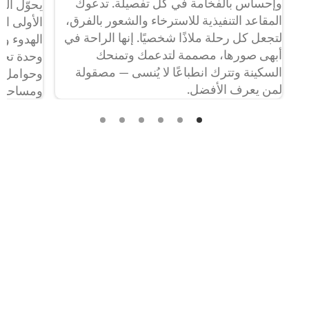
وإحساس بالفخامة في كل تفصيلة. تدعوك
يحوّل ال
المقاعد التنفيذية للاسترخاء والشعور بالفرق،
الأولى ا
لتجعل كل رحلة ملاذًا شخصيًا. إنها الراحة في
الهدوء وا
أبهى صورها، مصممة لتدعمك وتمنحك
وحدة تحك
السكينة وتترك انطباعًا لا يُنسى — مصقولة
وحوامل أك
لمن يعرف الأفضل.
ومساحات 
تصبح كل 
تواصل معنا
الخطوة الأولى نحو سيارة
Mercedes-Maybach S-Class
الجديدة الخاصة بك
هل لديك أي استفسارات حول Mercedes-Maybach S-