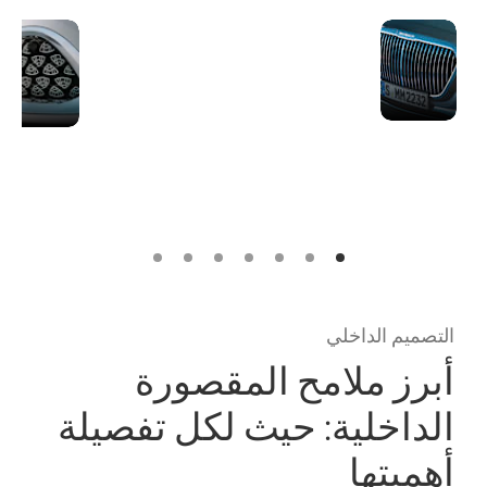
الشبك
يعيد الشبك الأمامي
الأمامي
الجديد، بإطاره
المضيء
المضيء وكتابة
الجديد
"Maybach"
لسيارة
المتوهّجة، تعريف
Mercedes-
الحضور مع كل نظرة.
[1]
Maybach
التصميم الداخلي
أبرز ملامح المقصورة
الداخلية: حيث لكل تفصيلة
أهميتها