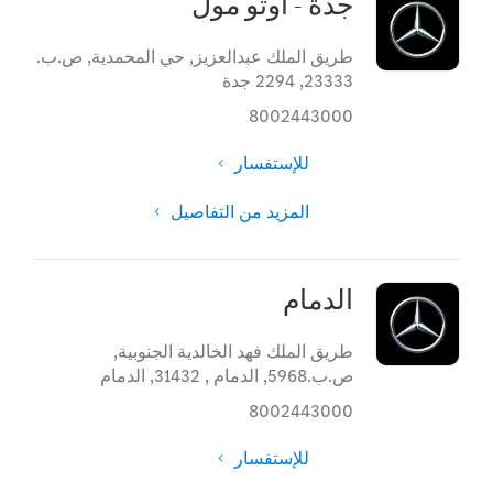
جدة - اوتو مول
طريق الملك عبدالعزيز, حي المحمدية
,
ص.ب.
23333
,
2294 جدة
8002443000
للإستفسار
المزيد من التفاصيل
الدمام
طريق الملك فهد الخالدية الجنوبية
,
ص.ب.5968, الدمام , 31432
,
الدمام
8002443000
للإستفسار