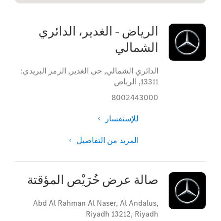
الرياض – الغدير، الدائري
الشمالي
الدائري الشمالي, حي الغدير
,
الرمز البريدي:
13311
,
الرياض
8002443000
للإستفسار
المزيد من التفاصيل
صالة عرض خُرَيْص المؤقتة
Abd Al Rahman Al Naser
,
Al Andalus
,
Riyadh 13212
,
Riyadh