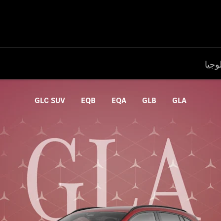
وجيا
GLC SUV
EQB
EQA
GLB
GLA