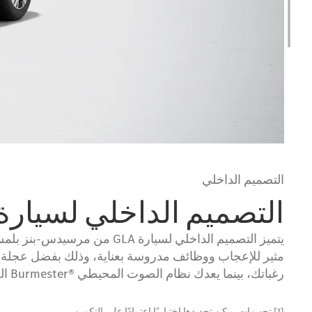
التصميم الداخلي
التصميم الداخلي لسيارة GLA الجديدة
يتميز التصميم الداخلي لسيار
مثير للإعجاب ووظائف مدروسة بعناية، وذلك بفضل عجلة الق
رغباتك، بينما يعدك نظام الصوت المحيطي ®Burmester الجديد المزود بتقنية ®Dolby Atmos
[1] تجهيزات يمكن تحديدها اختياريًا اعتمادًا على التكوين.