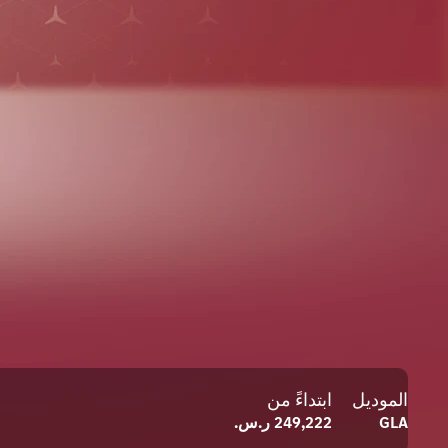
الموديل
ابتداءً من
GLA
249,222 ر.س.