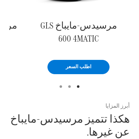
مرسيدس-مايباخ GLS
600 4MATIC
اطلب السعر
أبرز المزايا
هكذا تتميز مرسيدس-مايباخ
عن غيرها.