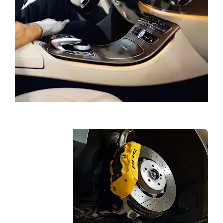
احجز خدمة
قطع غیار
مرسیدس-بنز