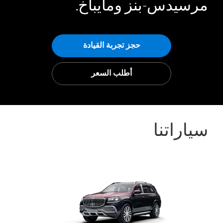
مرسيدس-بنز ومايباخ.
حجز تجربة القيادة
أطلب السعر
سياراتنا