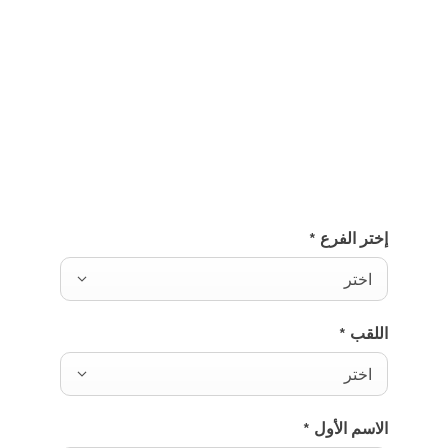
اختبر قيادة سيارة مرسيدس-
مايباخ الفئة S.
أرسل لنا طلبًا لاختبار قيادة سيارة مرسيدس-مايباخ الفئة S
وسوف نعود إليك حالًا.
إختر الفرع
*
اختر
اللقب
*
اختر
الاسم الأول
*