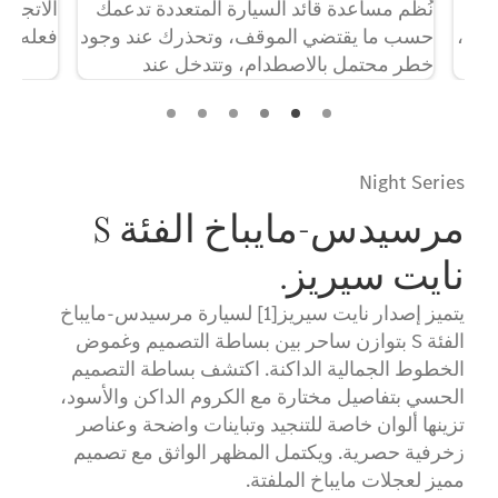
نُظُم مساعدة قائد السيارة المتعددة تدعمك
الاتجاه إلي
ن،
حسب ما يقتضي الموقف، وتحذرك عند وجود
فعله.
خطر محتمل بالاصطدام، وتتدخل عند
الضرورة لصالح جميع مستخدمي الطريق.
Night Series
مرسيدس-مايباخ الفئة S
نايت سيريز.
يتميز إصدار نايت سيريز[1] لسيارة مرسيدس-مايباخ
الفئة S بتوازن ساحر بين بساطة التصميم وغموض
الخطوط الجمالية الداكنة. اكتشف بساطة التصميم
الحسي بتفاصيل مختارة مع الكروم الداكن والأسود،
تزينها ألوان خاصة للتنجيد وتباينات واضحة وعناصر
زخرفية حصرية. ويكتمل المظهر الواثق مع تصميم
مميز لعجلات مايباخ الملفتة.