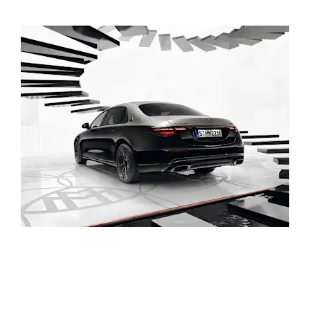
جربها بنفسك