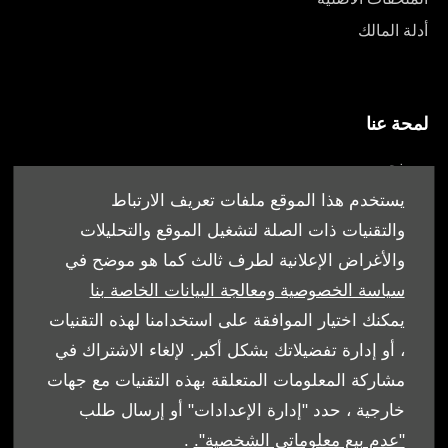
أدلة المالك
لمحة عنا
من نحن
أقرب وكيل
يستخدم هذا الموقع ملفات تعريف الارتباط
العروض
والتقنيات ذات الصلة لتشغيل الموقع والتحليلات
والأغراض الإعلانية لطرف ثالث كما هو موضح في
سياسة الخصوصية ومعالجة البيانات الخاصة بنا
يمكنك اختيار الموافقة على استخدامنا لهذه التقنيات
، أو إدارة تفضيلاتك بشكل أكبر. لإلغاء الاشتراك في
الشروط والأحكام
مشاركة المعلومات المتعلقة بهذه التقنيات مع جهات
سياسة ملفات الارتباط
خارجية ، حدد "إدارة الإعدادات" أو إرسال طلب
"عدم بيع معلوماتي الشخصية".
.