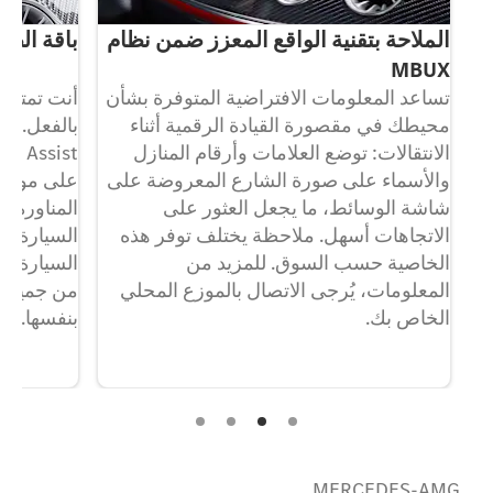
الملاحة بتقنية الواقع المعزز ضمن نظام
باقة الصف ا
MBUX
تساعد المعلومات الافتراضية المتوفرة بشأن
أنت تمتلك
اليد
محيطك في مقصورة القيادة الرقمية أثناء
الانتقالات: توضع العلامات وأرقام المنازل
والأسماء على صورة الشارع المعروضة على
على موقف
شاشة الوسائط، ما يجعل العثور على
المناورة 
ك
الاتجاهات أسهل. ملاحظة يختلف توفر هذه
السيارة. و
الخاصية حسب السوق. للمزيد من
السيارة ب
المعلومات، يُرجى الاتصال بالموزع المحلي
من جميع ا
الخاص بك.
بنفسها.
ال
MERCEDES-AMG