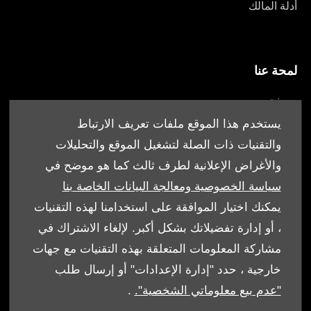
أدلة المالك
لمحة عنا
من نحن
أقرب وكيل
يستخدم هذا الموقع ملفات تعريف الارتباط
العروض
والتقنيات ذات الصلة لتشغيل الموقع والتحليلات
والأغراض الإعلانية لطرف ثالث كما هو موضح في
سياسة الخصوصية ومعالجة البيانات الخاصة بنا
يمكنك اختيار الموافقة على استخدامنا لهذه التقنيات
، أو إدارة تفضيلاتك بشكل أكبر. لإلغاء الاشتراك في
الشروط والأحكام
مشاركة المعلومات المتعلقة بهذه التقنيات مع جهات
سياسة ملفات الارتباط
خارجية ، حدد "إدارة الإعدادات" أو إرسال طلب
"عدم بيع معلوماتي الشخصية".
.
حماية البيانات