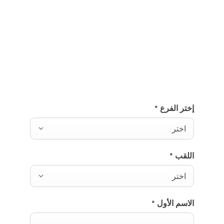
جربها بنفسك
اختبر قيادة الفئة E كوبيه.
أرسل لنا طلبًا لاختبار قيادة الفئة E كوبيه وسوف نعود إليك
حالًا.
إختر الفرع
*
اختر
اللقب
*
اختر
الاسم الأول
*