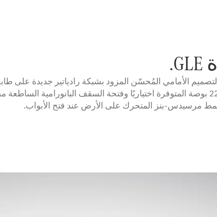
.
دة: يؤكد التصميم الأمامي المُحسّن المزود بشبكة رادياتير جديدة على
كما تجسد العجلات المصنوعة من المعدن الخفيف مقاس 22 بوصة المتوفرة اختياريًا وفتحة السق
 نمط مرسيدس-بنز المتحرك على الأرض عند فتح الأبواب.