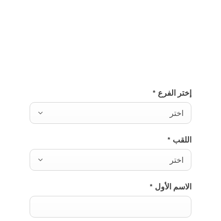
التواصل وإرسال طلبك إلى الموزّع المعتمد لمرسيدس-
بنز، حيث سيتم التواصل معك لمناقشة التفاصيل وكامل
إجراءات الحجز.
إختر الفرع
*
اختر
اللقب
*
اختر
الاسم الأول
*