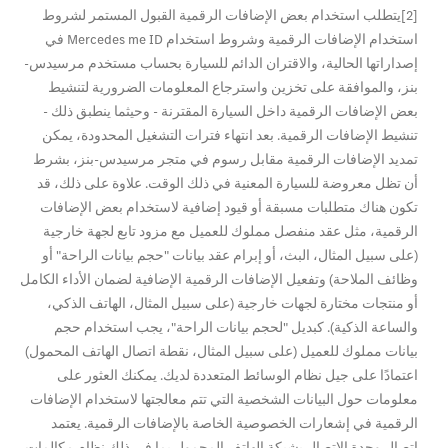
[2]يتطلب استخدام بعض الإضافات الرقمية القبول المستمر لشروط
استخدام الإضافات الرقمية وشروط استخدام Mercedes me ID في
إصداراتها الحالية، والاقتران الدائم للسيارة بحساب مستخدم مرسيدس-
بنز، والموافقة على تخزين واسترجاع المعلومات الضرورية لتنشيط
بعض الإضافات الرقمية داخل السيارة المقترنة - وحيثما ينطبق ذلك -
تنشيط الإضافات الرقمية. بعد انتهاء فترات التشغيل المحدودة، يمكن
تمديد الإضافات الرقمية مقابل رسوم في متجر مرسيدس-بنز، بشرط
أن تظل معروضة للسيارة المعنية في ذلك الوقت. علاوة على ذلك، قد
تكون هناك متطلبات مسبقة أو قيود إضافية لاستخدام بعض الإضافات
الرقمية، مثل عقد منفصل مملوك للعميل مع مزود تابع لجهة خارجية
(على سبيل المثال، البث، أو إبرام عقد بيانات "حجم بيانات الراحة" أو
وظائف الملاحة) وتفعيل الإضافات الرقمية الإضافية لضمان الأداء الكامل
أو منتجات مختارة لجهات خارجية (على سبيل المثال، الهاتف الذكي،
والساعة الذكية). كبديل "لحجم بيانات الراحة"، يجب استخدام حجم
بيانات مملوك للعميل (على سبيل المثال، نقطة اتصال الهاتف المحمول)
اعتمادًا على جيل نظام الوسائط المتعددة لديك. يمكنك العثور على
معلومات حول البيانات الشخصية التي تتم معالجتها لاستخدام الإضافات
الرقمية في إشعارات الخصوصية الخاصة بالإضافات الرقمية. يعتمد
اتصال وحدة الاتصال بشبكة الهاتف المحمول بما في ذلك نظام مكالمات