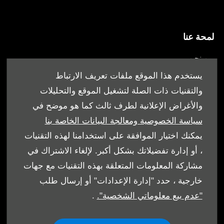
لمحة عنا
من نحن
أقرب وكيل
يستخدم هذا الموقع ملفات تعريف الارتباط
العروض
والتقنيات ذات الصلة لتشغيل الموقع والتحليلات
والأغراض الإعلانية لطرف ثالث كما هو موضح في
سياسة الخصوصية ومعالجة البيانات الخاصة بنا
يمكنك اختيار الموافقة على استخدامنا لهذه التقنيات
، أو إدارة تفضيلاتك بشكل أكبر. لإلغاء الاشتراك في
الشروط والأحكام
مشاركة المعلومات المتعلقة بهذه التقنيات مع جهات
سياسة ملفات الارتباط
خارجية ، حدد "إدارة الإعدادات" أو إرسال طلب
"عدم بيع معلوماتي الشخصية".
.
حماية البيانات