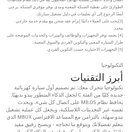
الطوارئ على تغطية الشبكة المعنية ومدى توفر موفري الشبكة. يرجى
أيضًا الرجوع إلى أي تعليمات في دليل تشغيل سيارتك.
[3]يجب على العملاء دائمًا إبرام عقد شحن مع مقدم خدمة خارجي
محدد.
[4] يعتمد توفر التجهيزات والوظائف والميزات والخدمات الموضحة على
طراز السيارة المعني والتكوين الفردي والسوق المعنية.
[5] التجهيزات الاختيارية حسب التكوين الفردي.
التكنولوجيا
أبرز التقنيات
تكنولوجيا تتحرك معك: تم تصميم أول سيارة كهربائية
جديدة كليًا من الفئة C لجعل الذكاء المتطور يبدو بديهيًا.
يحافظ نظام MB.OS على اتصال كل شيء، ويحدث
نفسه عبر التحديثات اللاسلكية، ويجعل كل عملية تشغيل
تبدو سهلة، بالتزامن مع المساعد الافتراضي MBUX الذي
يتعلم تفضيلاتك ويتوقع ما تحتاجه - ويصبح رفيق مفيد
دائمًا. هناك الكثير مما يمكن قوله عن الذكاء الكهربائي