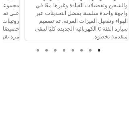
والشحن وتفضيلات القيادة وغيرها معًا في
مجموعة م
واجهة واحدة سلسة. بفضل التحديثات عبر
على تفضيل
الهواء وتفعيل الميزات المرنة، تم تصميم
روتينات 
سيارة الفئة C الكهربائية الجديدة كليًا لتبقى
خصيصًا ل
متقدمة بخطوة.
مرة تقود 
محسّنة ب
تواصل معنا
الخطوة الأولى نحو الحصول
على سيارتك من الفئة C
الكهربائية الجديدة كليًا
اغتنم هذه الفرصة الفريدة وسجّل اهتمامك بسيارة الفئة C
الكهربائية الجديدة كليًا.. ما عليك سوى ملء نموذج