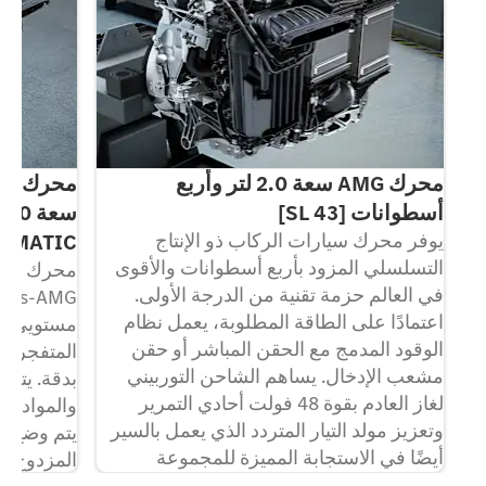
محرك AMG سعة 2.0 لتر وأربع
أسطوانات [SL 43]
يوفر محرك سيارات الركاب ذو الإنتاج
4MATIC+]
تعة
التسلسلي المزود بأربع أسطوانات والأقوى
في العالم حزمة تقنية من الدرجة الأولى.
اعتمادًا على الطاقة المطلوبة، يعمل نظام
مستويي خر
الوقود المدمج مع الحقن المباشر أو حقن
المتفجرة إ
يد،
مشعب الإدخال. يساهم الشاحن التوربيني
بدقة. يتم 
لغاز العادم بقوة 48 فولت أحادي التمرير
والمواد عا
وتعزيز مولد التيار المتردد الذي يعمل بالسير
يتم وضع ال
أيضًا في الاستجابة المميزة للمجموعة
المزدوج ب
الرئيسية.