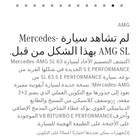
انبعاثات ا
الطاقة منخ
على تقليل 
AMG
لم تشاهد سيارة Mercedes-
AMG SL بهذا الشكل من قبل.
اكتشف التصميم الأخاذ لسيارة Mercedes-AMG SL 63
S E PERFORMANCE الجديدة في شكلها الفريد من
نوعه. سيارة SL 63 S E PERFORMANCE من
Mercedes‑AMG: نسخة جديدة لسيارة أيقونية مميزة
تعود إلى جذورها مع التكوين العملي الذي يضم 2+2
مقعد،
وسقف كلاسيكي من النسيج والطابع
[1]
الديناميكي القوي. يؤكد غطاء الشاحن المدمج الإضافي
وأحرفV8 BITURBO E PERFORMANCE الموجودة
على الأجنحة على الطبيعة الهجينة للسيارة.
[1]تجهيزات يمكن تحديدها اختياريًا اعتمادًا على التكوين.