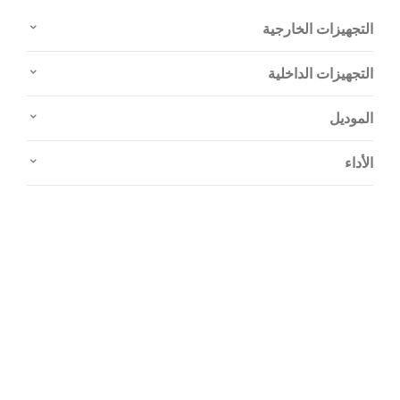
التجهيزات الخارجية
التجهيزات الداخلية
الموديل
الأداء
جربها بنفسك
اختبر قيادة سيارة Mercedes-
AMG SL Roadster الجديدة.
أرسل لنا طلبًا لاختبار قيادة سيارة Mercedes-AMG SL