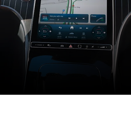
MBU.
 رائع.