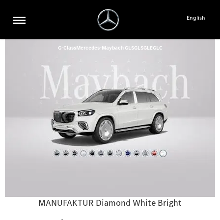
English
G-Class
Mercedes-Maybach GLS
GLS
GLE
GLC
MANUFAKTUR Diamond White Bright