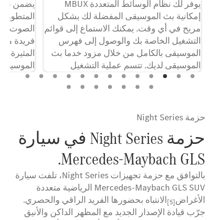
يوفر لك نظام الوسائط المتعددة MBUX
يضمن نظام
إمكانية بث الموسيقى المفضلة لك بشكل
المتطور ®Burmester
مريح في أي وقت. يمكنك الاستماع إلى قوائم
الصوت الخ
التشغيل الخاصة بك والوصول إلى فهرس
فريدة من ن
الموسيقى بالكامل من خلال مزود خدما بث
المثيرة في
الموسيقى لديك. تتسم عملية التشغيل
الموسيقى 
بالراحة التامة، على سبيل المثال باستخدام
بجسمك بال
مساعد الصوت مع نظام الوسائط المتعددة
MBUX.
[2]تجهيزات يمكن تحديدها اختياريًا اعتمادًا على التكوين.
حزمة Night Series
حزمة Night Series في سيارة
Mercedes-Maybach GLS.
بالتوافق مع حزمة تجهيزات Night Series، تلفت سيارة
Mercedes-Maybach GLS SUV الرياضية متعددة
الأغراض
الانتباه بحضورها الفريد الراقي والحصري.
[5]
جرّب قيادة الإصدار الجديد مع المظهر الداكن والأنيق