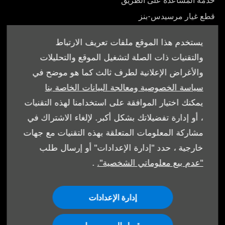
خدمة المساعدة على الطريق
قطع غيار مرسيدس-بنز
Mercedes-Benz App
يستخدم هذا الموقع ملفات تعريف الارتباط
تشكيلة المنتجات العصرية
والتقنيات ذات الصلة لتشغيل الموقع والتحليلات
دليل المالك
والأغراض الإعلانية لطرف ثالث كما هو موضح في
سياسة الخصوصية ومعالجة البيانات الخاصة بنا
يمكنك اختيار الموافقة على استخدامنا لهذه التقنيات
، أو إدارة تفضيلاتك بشكل أكبر. لإلغاء الاشتراك في
© شركة الإمارات للسيارات 2026. كل الحقوق محفوظة
مشاركة المعلومات المتعلقة بهذه التقنيات مع جهات
خارجية ، حدد "إدارة الإعدادات" أو إرسال طلب
الشروط والأحكام
"عدم بيع معلوماتي الشخصية".
.
سياسة ملفات الارتباط
حماية البيانات
إدارة الإعدادات