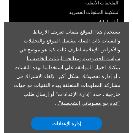
الملحقات الأصلية
تشكيلة المنتجات العصرية
أدلة المالك
يستخدم هذا الموقع ملفات تعريف الارتباط
والتقنيات ذات الصلة لتشغيل الموقع والتحليلات
والأغراض الإعلانية لطرف ثالث كما هو موضح في
© شركة ت. غرغور وأولاده 2026. كل الحقوق
سياسة الخصوصية ومعالجة البيانات الخاصة بنا
محفوظة
يمكنك اختيار الموافقة على استخدامنا لهذه التقنيات
، أو إدارة تفضيلاتك بشكل أكبر. لإلغاء الاشتراك في
الشروط والأحكام
مشاركة المعلومات المتعلقة بهذه التقنيات مع جهات
سياسة ملفات الارتباط
خارجية ، حدد "إدارة الإعدادات" أو إرسال طلب
"عدم بيع معلوماتي الشخصية".
.
حماية البيانات
إدارة الإعدادات