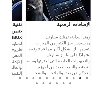
الإضافات الرقمية
تقنية الواقع
ضمن نظام ا
ومنذ البداية، تمتلك سيارتك
MBUX
مرسيدس-بنز الكثير من الميزات
لتمكينك من م
ل
لتقدمها لك بشكلٍ أكبر مما قد تتوقعه.
ظروف القيادة
اعتمادًا على طراز سيارتك
المعزز ضمن ن
 يعني
والتجهيزات الخاصة التي اخترتها وسنة
BUX[3
فة
التصنيع والبلد، العديد من أجهزة
والعالم الحق
رؤيتك.
التحكم عن بعد، والملاحة، والشحن،
التقنية بين ت
ونظام حماية السيارة الشامل Guard
ومعلومات حر
360°، والإضافات الرقمية الترفيهية
الحية.
[2]
بالفعل لمدة 36 شهرًا من التاريخ
شراء السيارة الجديدة
. فإذا كنت
[4]
[2]معدات يمكن اختيارها اختياريًا حسب التكوين.
ترغب في مواصلة الاستفادة من مزايا