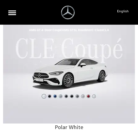
English
AMG GT 4-Door Coupé
AMG GT
SL Roadster
C-Class
CLA
Polar White