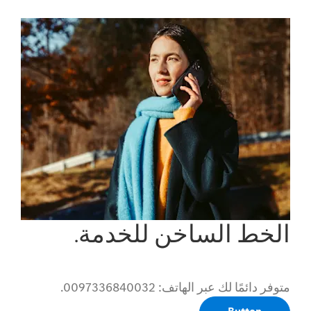
الخط الساخن للخدمة.
متوفر دائمًا لك عبر الهاتف: 0097336840032.