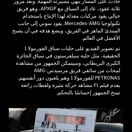
حادث على المسار ينهي مسيرته المهنية. وبعد مرور
ثلاثة عقود، عاد إلى السباق مع APXGP، وهو فريق
خيالي يقود مركبات معدلة لهذا الإنتاج باستخدام
تكنولوجيا Mercedes-AMG. يقود سوني إلى جانب
المبتدئ الماهر في الفريق، ويضع هدفه في أن يصبح
الأفضل في العالم.
تم تصوير الفيديو على حلبات سباق الفورمولا 1
الحقيقية، مثل حلبة سيلفرستون في سباق الجائزة
الكبرى البريطاني، وسيتمكن الجمهور من مشاهدة
لمحات من سائقي فريق مرسيدس-AMG
PETRONAS للفورمولا 1 وهم يلعبون دور أنفسهم.
يقدم فيلم F1 مشاهد حركة مثيرة ولقطات رائعة
تمنح الجمهور إحساسًا بالتحكم.