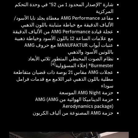
شارة "الإصدار المحدود 1 من 52" في وحدة التحكم
المركزية
مقاعد AMG Performance مغطاة بجلد نابا الأسود/
الألياف الدقيقة مع خياطة متباينة باللون الذهبي
عجلة قيادة AMG Performance من الألياف الدقيقة
مع علامات الساعة 12 باللون الأسود وخياطة ذهبية
عتبات أبواب MANUFAKTUR مع حروف AMG
باللونين الأسود والذهبي
نظام الصوت المحيطي المتطور ثلاثي الأبعاد
[4]
Burmester® إخلاء المسؤولية
عجلات AMG مقاس 21 بوصة ذات قضبان متقاطعة
مطلية باللون الذهبي غير اللامع مع قدمات فرامل
سوداء
حزمة AMG Night الموسعة
حزمة الديناميكا الهوائية من AMG (AMG
Aerodynamics package)
حزمة AMG المصنوعة من ألياف الكربون