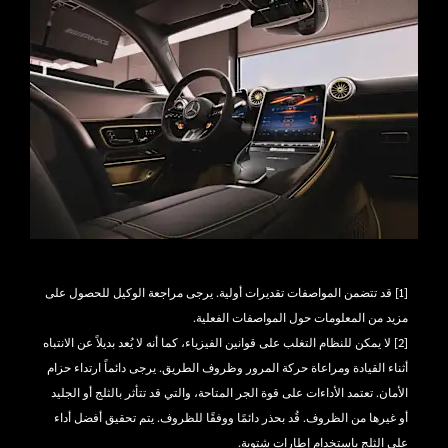
[1] قد تتضمن المواصفات تقديرات أولية. يرجى مراجعة الوكيل للحصول على
مزيد من المعلومات حول المواصفات الفعلية.
[2] لا يمكن للنظام التغلب على قوانين الفيزياء، كما أنه لا يُعد بديلاً عن الانتباه
أثناء القيادة ومراعاة حركة المرور وظروف الطريق. يرجى دائماً ارتداء حزام
الأمان. تعتمد الأداءات على قوة الجر المتاحة، والتي قد تتأثر بالثلج أو الجليد
أو غيرها من الظروف. قُد بحذر دائمًا ووفقًا للظروف. يتم تحقيق أفضل أداء
على الثلج باستخدام إطارات شتوية.