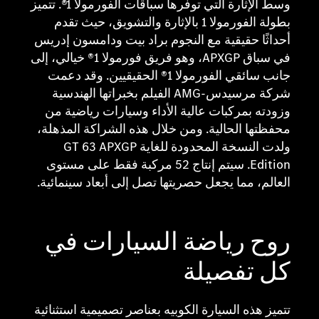
وسط الإثارة التي توفرها سباقات الفورمولا 1®. تتميز
بطولة الفورمولا 1 بالإثارة والتشويق، حيث تقدم
أحداثًا حقيقية مع النجوم براد بيت ودامسون إدريس
في سباق APXGP، وهو فريق فورمولا 1® خيالي، إلى
جانب سائقي الفورمولا 1® الحقيقيين. وقد دعمت
شركة مرسيدس-AMG الفيلم بخبراتها الهندسية
وزودته بمركبات عالية الأداء وسيارات رياضية من
محفظتها الحالية. ومن خلال هذه الشراكة المذهلة،
ولدت النسخة المحدودة للغاية GT 63 APXGP
Edition. سيتم إنتاج 52 مركبة فقط على مستوى
العالم، مما يجعل حصريتها تصل إلى أبعاد سينمائية.
روح رياضة السيارات في
كل تفصيلة
تتميز هذه السيارة الكوبيه بعناصر تصميمية استثنائية