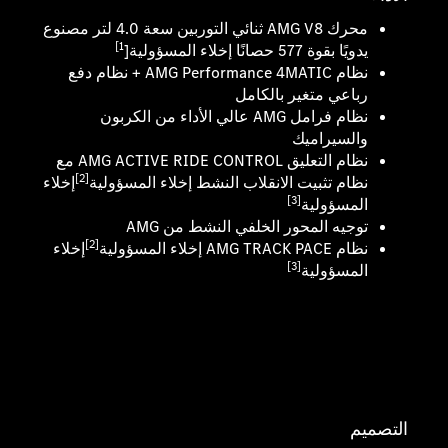
محرك AMG V8 ثنائي التوربين سعة 4.0 لتر مصنوع
1]
يدويًا بقوة 577 حصانًا إخلاء المسؤولية[
نظام AMG Performance 4MATIC + نظام دفع
رباعي متغير بالكامل
نظام فرامل AMG عالي الأداء من الكربون
والسيراميك
نظام التعليق AMG ACTIVE RIDE CONTROL مع
[2]
نظام تثبيت الانقلاب النشط إخلاء المسؤولية
إخلاء
[3]
المسؤولية
توجيه المحور الخلفي النشط من AMG
[2]
نظام AMG TRACK PACE إخلاء المسؤولية
إخلاء
[3]
المسؤولية
التصميم