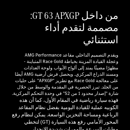
من داخل GT 63 APXGP:
مصممة لتقدم أداء
استثنائي
ويقدم التصميم الداخلي مقاعد AMG Performance
وعجلة القيادة المزينة بخياطة Race Gold المتباينة -
مظهرًا مضيئًا يمتد إلى ألواح الأبواب ولوحة العدادات
ومسند الذراع المركزي. ويحصل فرش أرضية AMG أيضًا
على معالجة Race Gold مع تطريز "APXGP" على حليات
من الجلد. تبرز الحصرية في المقدمة والوسط من خلال
شارة "إصدار محدود 1 من 52" في وحدة التحكم المركزية.
فهذه سيارة رياضية في المقام الأول، كما أن هذه
الكوبيه عملية للقيادة اليومية بفضل نظام المقاعد
الرباعية ومساحة التخزين الواسعة. يمكن لنظام رفع
المحور الأمامي رفع هذه السيارة (GT) لتخطي
مطبات السرعة والممرات شديدة الانحدار.