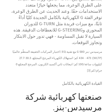
على الطرق الوعرة، مما يجعلها خيارًا متعدد
الاستخدامات حقًا. وعند الحديث عن الطرق الوعرة،
توفر الفئة G الكهربائية بالكامل الجديدة كليًا أداءً
ثابتًا، مع ميزات فريدة مثل G-TURN للدوران
المحوري وG-STEERING للانعطافات الدقيقة. هذه
السيارة لا تقبل المساومة - فهي تدور حول الابتكار
وتجاوز التوقعات.
مرسيدس-بنز G 580 مع تقنية EQ | اختبار المركبات الخفيفة المنظّم عالميًا
(WLTP): 434 - 473 كم؛ استهلاك الكهرباء المرجح المجمّع، 30.3-27.7
كيلووات ساعة/100 كم؛ انبعاثات ثاني أكسيد الكربون، المرجح المجمّع 0
جرام/كم [3]
القيادة الكهربائية بالكامل
صنعتها كهربائية شركة
مرسيدس-بنز.