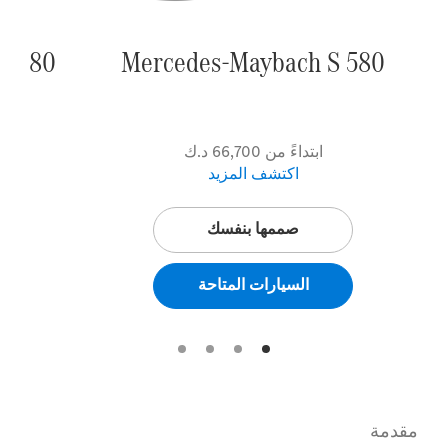
S 680
Mercedes-Maybach S 580
ابتداءً من 66,700 د.ك
اكتشف المزيد
صممها بنفسك
السيارات المتاحة
مقدمة